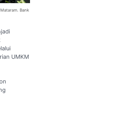
 Mataram. Bank
jadi
k
alui
erian UMKM
fon
ng