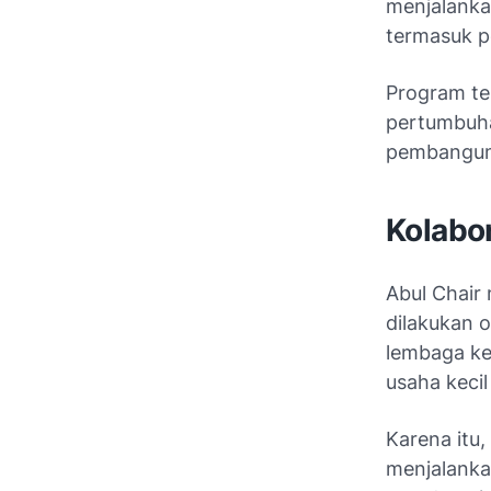
menjalanka
termasuk 
Program te
pertumbuha
pembanguna
Kolabo
Abul Chai
dilakukan o
lembaga ke
usaha keci
Karena itu
menjalanka