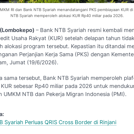
MKM RI dan Bank NTB Syariah menandatangani PKS pembiayaan KUR di
NTB Syariah memperoleh alokasi KUR Rp40 miliar pada 2026.
(Lombokepo)
– Bank NTB Syariah resmi kembali men
redit Usaha Rakyat (KUR) setelah delapan tahun tida
alokasi program tersebut. Kepastian itu ditandai mel
ganan Perjanjian Kerja Sama (PKS) dengan Kement
ram, Jumat (19/6/2026).
rja sama tersebut, Bank NTB Syariah memperoleh pla
 KUR sebesar Rp40 miliar pada 2026 untuk menduku
 UMKM NTB dan Pekerja Migran Indonesia (PMI).
a:
 Syariah Perluas QRIS Cross Border di Rinjani