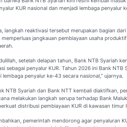
n bahwa Bank NTB Syariah kini resmi kembali masuk
enyalur KUR nasional dan menjadi lembaga penyalur k
, langkah reaktivasi tersebut merupakan bagian dari
 memperluas jangkauan pembiayaan usaha produktif
aerah.
ulillah, setelah delapan tahun, Bank NTB Syariah ke
vasi sebagai penyalur KUR. Tahun 2026 ini Bank NTB 
 lembaga penyalur ke-43 secara nasional,” ujarnya.
nk NTB Syariah dan Bank NTT kembali diaktifkan, pe
cana melakukan langkah serupa terhadap Bank Maluk
rkuat distribusi pembiayaan KUR di kawasan timur 
bahkan, pemerintah mendorong agar penyaluran KU