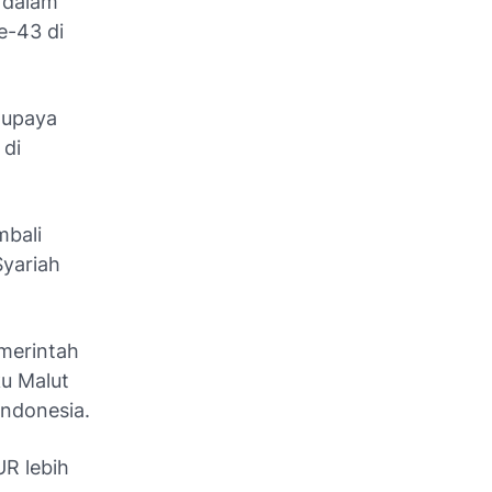
 dalam
e-43 di
 upaya
 di
mbali
Syariah
merintah
u Malut
Indonesia.
R lebih