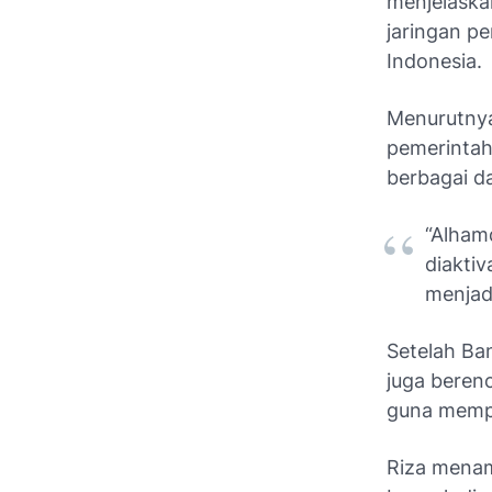
menjelaska
jaringan p
Indonesia.
Menurutnya
pemerintah
berbagai d
“Alhamd
diakti
menjadi
Setelah Ba
juga beren
guna mempe
Riza menam