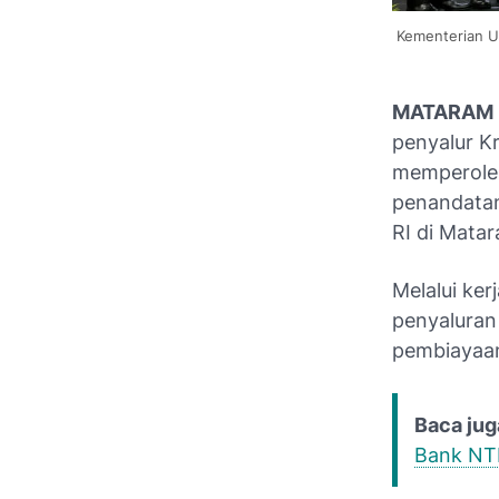
Kementerian U
MATARAM 
penyalur K
memperoleh 
penandatan
RI di Mata
Melalui ke
penyaluran
pembiayaan
Baca jug
Bank NTB