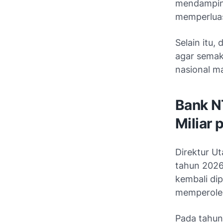
mendamping
memperluas
Selain itu
agar semak
nasional m
Bank N
Miliar
Direktur 
tahun 2026
kembali di
memperoleh
Pada tahun