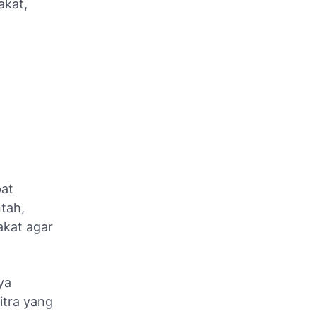
akat,
at
ntah,
akat agar
ya
itra yang