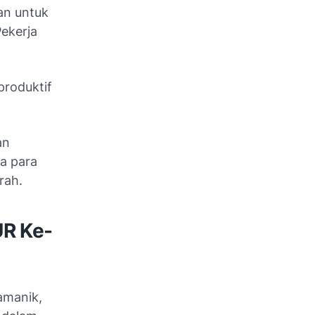
kan untuk
ekerja
produktif
an
a para
rah.
UR Ke-
amanik,