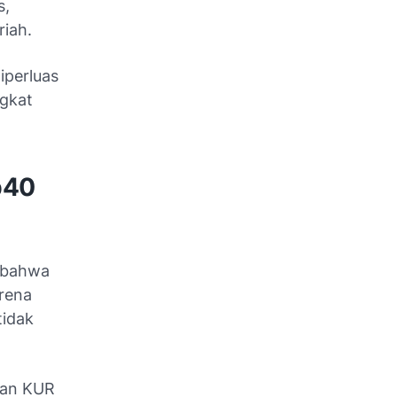
s,
riah.
iperluas
gkat
p40
 bahwa
rena
tidak
ran KUR