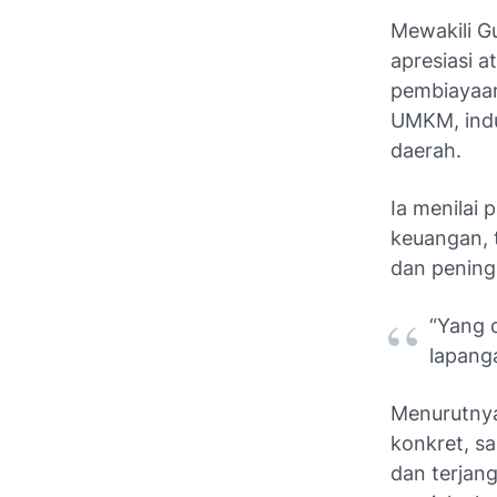
Mewakili G
apresiasi 
pembiayaan
UMKM, indus
daerah.
Ia menilai
keuangan, t
dan pening
“Yang 
lapang
Menurutnya
konkret, s
dan terjang