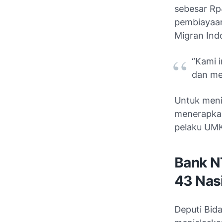
sebesar Rp4
pembiayaan
Migran Ind
“Kami 
dan me
Untuk meni
menerapkan
pelaku UMK
Bank N
43 Nas
Deputi Bid