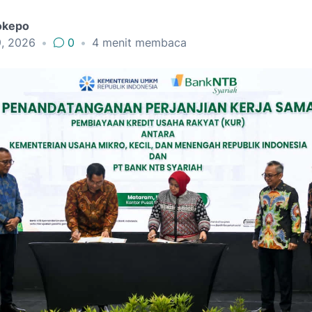
okepo
9, 2026
•
0
•
4
menit membaca