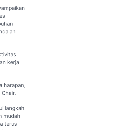
nyampaikan
es
buhan
andalan
tivitas
an kerja
a harapan,
 Chair.
i langkah
ih mudah
a terus