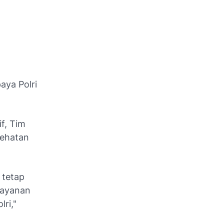
aya Polri
f, Tim
sehatan
 tetap
layanan
ri,"