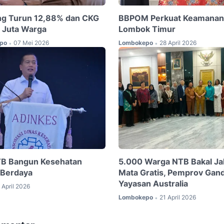
ng Turun 12,88% dan CKG
BBPOM Perkuat Keamanan 
 Juta Warga
Lombok Timur
po
07 Mei 2026
Lombokepo
28 April 2026
•
•
B Bangun Kesehatan
5.000 Warga NTB Bakal Jal
 Berdaya
Mata Gratis, Pemprov Gan
Yayasan Australia
 April 2026
Lombokepo
21 April 2026
•