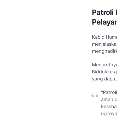
Patrol
Pelaya
Kabid Hum
menjelaska
menghadirk
Menurutnya
Biddokkes 
yang dapat
"Patrol
aman d
keseha
ujarnya