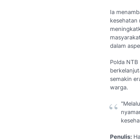
Ia menamba
kesehatan 
meningkatka
masyarakat
dalam asp
Polda NTB 
berkelanju
semakin er
warga.
"Melal
nyaman
kesehat
Penulis:
Ha