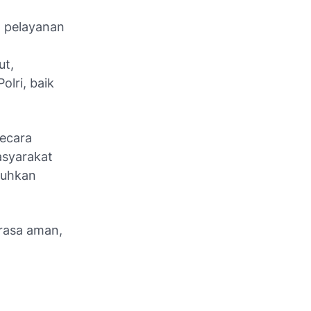
n pelayanan
ut,
lri, baik
secara
asyarakat
tuhkan
erasa aman,