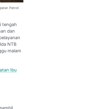
atan Patroli
di tengah
nan dan
 pelayanan
olda NTB
nggu malam
atan Ibu
 sambil