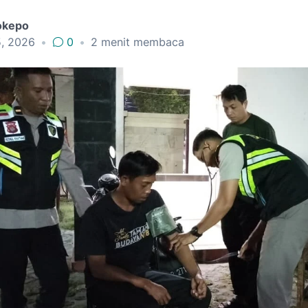
okepo
5, 2026
•
0
•
2
menit membaca