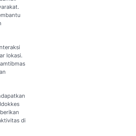
yarakat.
membantu
n
nteraksi
r lokasi.
kamtibmas
nan
ndapatkan
iddokkes
berikan
tivitas di