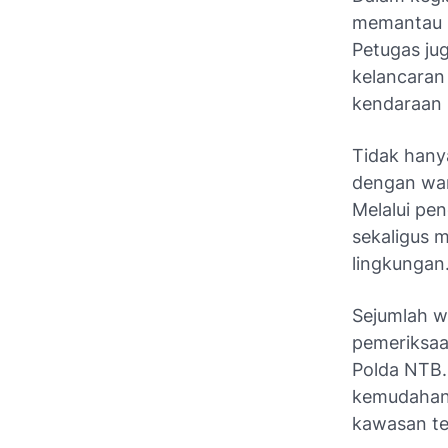
memantau s
Petugas ju
kelancaran 
kendaraan 
Tidak hany
dengan warg
Melalui pe
sekaligus 
lingkungan
Sejumlah 
pemeriksaa
Polda NTB.
kemudahan 
kawasan te